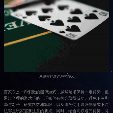
九游棋牌欢迎您的加入
百家乐是一种刺激的赌博游戏，虽然赌场保持一定优势，但
通过合理的游戏策略，玩家仍有机会取得成功。避免下注和
局与对子，研究路数和算牌，以及避免使用筹码倍增式下注
法都是玩家需要注意的要点。同时，结合高额退佣优势，将