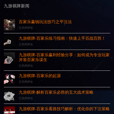
九游棋牌新闻
百家乐赢钱玩法技巧之平注法
百
已关闭评论
家
乐
九游棋牌-百家乐练习指南：快速上手百战百胜！
赢
九
已关闭评论
钱
游
玩
棋
法
九游棋牌-百家乐赢利经验分享：如何成为专业玩家
牌-
技
并靠百家乐谋生
百
巧
九
家
已关闭评论
之
游
乐
平
棋
练
注
九游棋牌-百家乐的起源
牌-
习
法
九
已关闭评论
百
指
游
家
南：
棋
乐
快
九游棋牌-解析百家乐必胜的五大战术策略
牌-
赢
速
九
已关闭评论
百
利
上
游
家
经
手
棋
乐
九游棋牌-百家乐看路技巧解析：优化你的下注策略
验
百
牌-
的
分
战