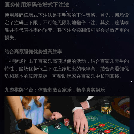
避免使用筹码倍增式下注法
使用筹码倍增式下注法是不明智的下注策略。首先，赌场设
定了注码上下限，不可能无限制地翻倍下注。其次，连续输
赢并不代表胜率的转变。将下注金额翻倍可能会导致严重的
损失。
结合高额退佣优势提高胜率
一些赌场推出了百家乐高额退佣的活动，结合百家乐天生的
特性，赌场优势低且下注庄家胜出的概率高。结合高退佣优
势和基本的算牌掌握，可帮助玩家在百家乐中长期赚钱。
九游棋牌平台：体验刺激百家乐，畅享真实娱乐