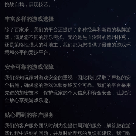
挑战自我，展现技艺。
丰富多样的游戏选择
除了百家乐，我们的平台还提供了多种经典和新颖的棋牌游
戏，满足您不同的娱乐需求。无论是热血澎湃的德州扑克，
还是策略性强大的斗地主，我们都为您提供了最佳的游戏环
境和公平的竞技平台。
安全可靠的游戏保障
我们深知玩家对游戏安全的重视，因此我们采取了严格的安
全措施，确保您的游戏体验始终安全可靠。我们的平台采用
先进的加密技术，保护玩家的个人信息和资金安全，让您完
全放心享受游戏乐趣。
贴心周到的客户服务
我们的客户服务团队时刻为您提供周到的服务，解答您在游
戏过程中遇到的问题，并及时处理您的反馈和建议。我们致