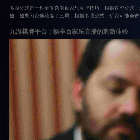
多眼公式是一种更复杂的百家乐算牌技巧。根据这个公式，
如，如果闲家连续赢了三局，根据多眼公式，玩家可能会选
九游棋牌平台：畅享百家乐直播的刺激体验