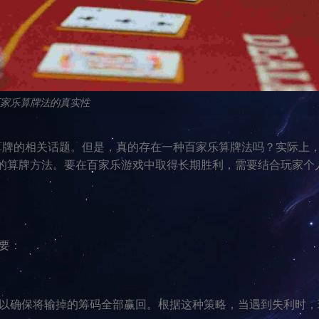
家乐算牌法的真实性
算牌的相关话题。但是，真的存在一种百家乐算牌法吗？实际上，
确的算牌方法。要在百家乐游戏中取得长期胜利，需要结合玩家个
要：
以确保将输掉的筹码全部赢回。根据这种策略，当遇到失利时，