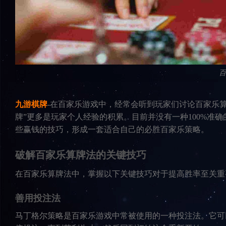
百
九游棋牌
-在百家乐游戏中，经常会听到玩家们讨论百家乐
牌”更多是玩家个人经验的积累。目前并没有一种100%准
些赢钱的技巧，形成一套适合自己的必胜百家乐策略。
破解百家乐算牌法的关键技巧
在百家乐算牌法中，掌握以下关键技巧对于提高胜率至关重
善用投注法
马丁格尔策略是百家乐游戏中常被使用的一种投注法。它可