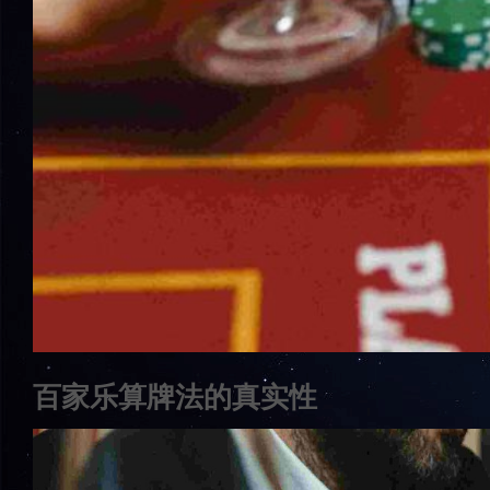
百家乐算牌法的真实性