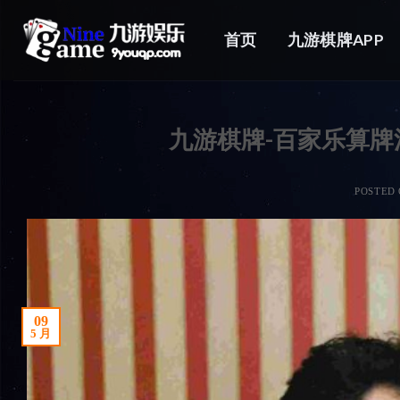
Skip
to
首页
九游棋牌APP
content
九游棋牌-百家乐算
POSTED
09
5 月