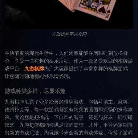
九游棋牌平台介绍
在快节奏的现代生活中，人们渴望能够在闲暇时刻放松身
心，享受一些有趣的娱乐活动。作为一款备受欢迎的棋牌游
戏平台，
九游棋牌
为广大玩家提供了丰富多样的棋牌游戏，
让您随时随地都能够尽情畅玩。
游戏种类多样，尽显乐趣
九游棋牌汇聚了众多经典的棋牌游戏，包括斗地主、麻将、
德州扑克等，每一款游戏都拥有精美的画面和流畅的操作体
验。无论您是想挑战一下自己的智慧，还是与好友一同切磋
技艺，九游棋牌都能够满足您的需求。此外，平台还定期推
出新的游戏玩法，为玩家带来全新的游戏体验，保持了游戏