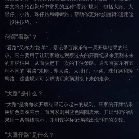
本文将介绍百家乐中常见的五种“看路”规则，包括大路、大
眼仔、小路、珠仔路和蟑螂路，帮助你更好地理解和运用这
一投注技巧。
何谓“看路”？
“看路”又称为“路单”，是记录百家乐每一局开牌结果的纪
录。它主要用于让玩家通过观察过去的开牌纪录来预测未来
的开牌结果，从而决定下一次的下注策略。通常百家乐有五
种不同的“看路”规则，即大路、大眼仔、小路、珠仔路和蟑
螂路，这些规则可以帮助玩家预测接下来的走势。
“大路”是什么？
“大路”是将每次开牌结果记录起来的规则。庄家的开牌结果
用红色圆圈表示，而闲家则用蓝色圆圈表示。开出“和”的结
果用一条斜线表示，并用数字标记连续出现“和”的次数。
“大眼仔路”是什么？