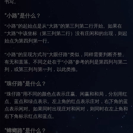
书写。
“小路”是什么？
“小路”的起始点是从“大路”的第三列第二行开始。如果在
“大路”中该坐标（第三列第二行）没有庄闲和的出现，则起
始点为第四列第一行。
“小路”的呈现方式与“大眼仔路”类似，同样需要判断齐整、
有无和直落。不同之处在于“小路”参考的列是第四列与第二
列，或第三列与第一列，以此类推。
“珠仔路”是什么？
“珠仔路”用不同的颜色点表示庄赢、闲赢和和局，分别用红
点、蓝点和绿点表示。左上角的红点表示庄对，右下角的蓝
点表示闲对。如果同时出现庄对和闲对，则同时在左上角和
右下角标示红点和蓝点。
“蟑螂路”是什么？