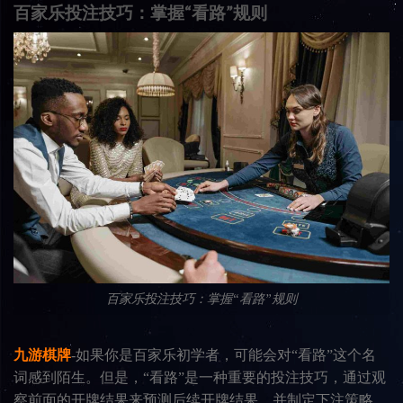
百家乐投注技巧：掌握“看路”规则
百家乐投注技巧：掌握“看路”规则
九游棋牌
-如果你是百家乐初学者，可能会对“看路”这个名
词感到陌生。但是，“看路”是一种重要的投注技巧，通过观
察前面的开牌结果来预测后续开牌结果，并制定下注策略。